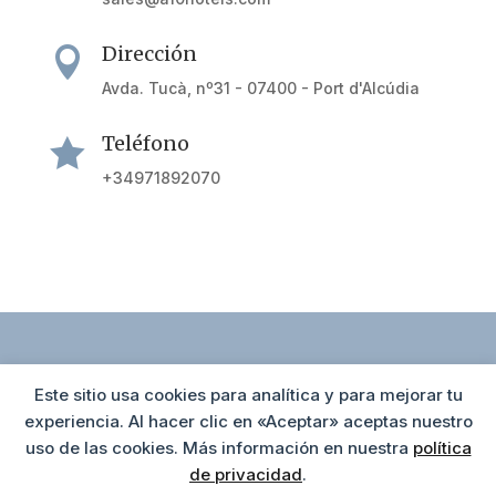
Dirección

Avda. Tucà, nº31 - 07400 - Port d'Alcúdia
Teléfono

+34971892070
Este sitio usa cookies para analítica y para mejorar tu
Política de cookies
Agrupación Hotelera de Alcúdia
experiencia. Al hacer clic en «Aceptar» aceptas nuestro
Av. Tucán 33 C, 2ºB ( Edif. Tucán)
uso de las cookies. Más información en nuestra
política
Política de privacidad
07400 Puerto de Alcúdia
de privacidad
.
Aviso Legal
+34 971 546 293