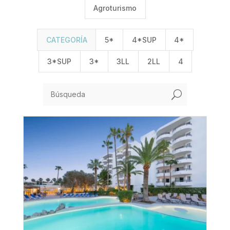
Agroturismo
CATEGORÍA
5*
4*SUP
4*
3*SUP
3*
3LL
2LL
4
U