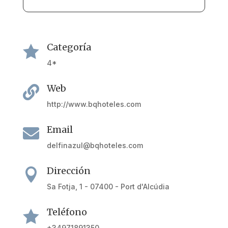
Categoría

4*
Web

http://www.bqhoteles.com
Email

delfinazul@bqhoteles.com
Dirección

Sa Fotja, 1 - 07400 - Port d'Alcúdia
Teléfono

+34971891350