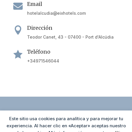
Email

hotelalcudia@eixhotels.com
Dirección

Teodor Canet, 43 - 07400 - Port d'Alcúdia
Teléfono

+34971546044
Este sitio usa cookies para analítica y para mejorar tu
Política de cookies
Agrupación Hotelera de Alcúdia
experiencia. Al hacer clic en «Aceptar» aceptas nuestro
Av. Tucán 33 C, 2ºB ( Edif. Tucán)