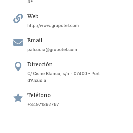
4*
Web

http://www.grupotel.com
Email

palcudia@grupotel.com
Dirección

C/ Cisne Blanco, s/n - 07400 - Port
d'Alcúdia
Teléfono

+34971892767