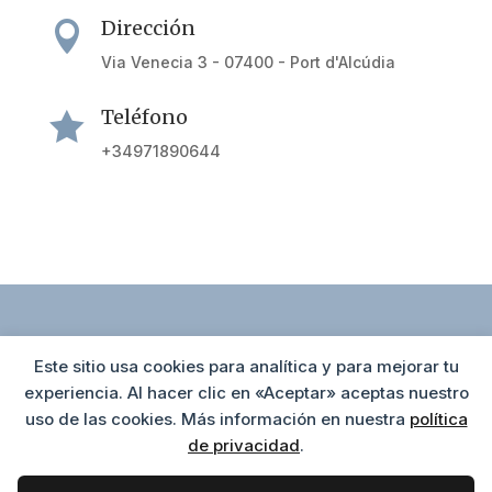
Dirección

Via Venecia 3 - 07400 - Port d'Alcúdia
Teléfono

+34971890644
Este sitio usa cookies para analítica y para mejorar tu
Política de cookies
Agrupación Hotelera de Alcúdia
experiencia. Al hacer clic en «Aceptar» aceptas nuestro
Av. Tucán 33 C, 2ºB ( Edif. Tucán)
uso de las cookies. Más información en nuestra
política
Política de privacidad
07400 Puerto de Alcúdia
de privacidad
.
Aviso Legal
+34 971 546 293
info@alcudiahotels.com