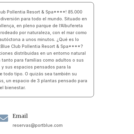
lub Pollentia Resort & Spa****! 85.000
 diversión para todo el mundo. Situado en
ollença, en pleno parque de l’Albufereta
l rodeado por naturaleza, con el mar como
 autóctona a unos minutos. ¿Qué es lo
tBlue Club Pollentia Resort & Spa****?
iones distribuidas en un entorno natural
 tanto para familias como adultos o sus
s y sus espacios pensados para la
e todo tipo. O quizás sea también su
ss, un espacio de 3 plantas pensado para
el bienestar.
Email

reservas@portblue.com