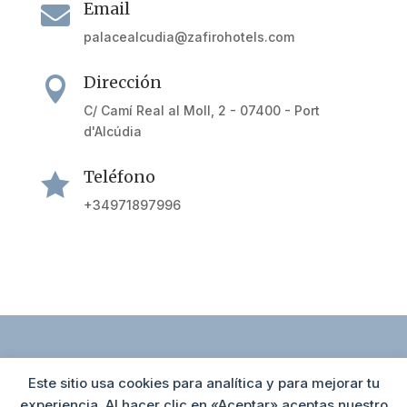
Email

palacealcudia@zafirohotels.com
Dirección

C/ Camí Real al Moll, 2 - 07400 - Port
d'Alcúdia
Teléfono

+34971897996
Este sitio usa cookies para analítica y para mejorar tu
Política de cookies
Agrupación Hotelera de Alcúdia
experiencia. Al hacer clic en «Aceptar» aceptas nuestro