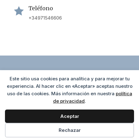
Teléfono

+34971546606
Este sitio usa cookies para analítica y para mejorar tu
Política de cookies
Agrupación Hotelera de Alcúdia
experiencia. Al hacer clic en «Aceptar» aceptas nuestro
Av. Tucán 33 C, 2ºB ( Edif. Tucán)
uso de las cookies. Más información en nuestra
política
Política de privacidad
07400 Puerto de Alcúdia
de privacidad
.
Aviso Legal
+34 971 546 293
info@alcudiahotels.com
Aceptar
Preferencias de cookies
Rechazar